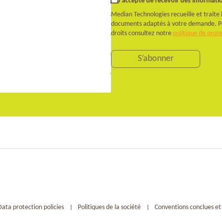
Je souhaite
J’accepte de recevoir des informatio
recevoir des
Median Technologies recueille et traite
informations
documents adaptés à votre demande. Pour
sur l’actualité
droits consultez notre
politique de prot
de Median
Technologies.
S’abonner
Data protection policies
Politiques de la société
Conventions conclues et