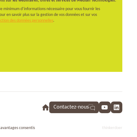
ns sur les webinaires, offres et services de Median Technologies.
 le minimum d’informations nécessaire pour vous fournir les
 en savoir plus sur la gestion de vos données et sur vos
ection des données personnelles
.
Contactez-nous
YouTube
LinkedI
 avantages consentis
thinkerdoer