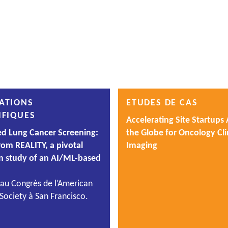
ATIONS
ETUDES DE CAS
IFIQUES
Accelerating Site Startups
ted Lung Cancer Screening:
the Globe for Oncology Clin
rom REALITY, a pivotal
Imaging
on study of an AI/ML-based
 au Congrès de l’American
Society à San Francisco.