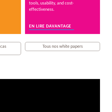
tools, usability, and cost-
effectiveness.
EN LIRE DAVANTAGE
 cas
Tous nos white papers