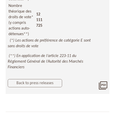
Nombre
théorique des
12
droits de vote*
111
(y compris
725
actions auto-
détenues**)
(*) Les actions de préférence de catégorie E sont
sans droits de vote
(**) En application de l’article 223-11 du
Règlement Général de l’Autorité des Marchés
Financiers
Back to press releases
Télé
2020