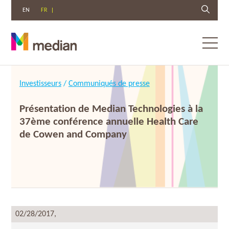
EN
FR
Toggl
menu
Aller
au
Investisseurs
/
Communiqués de presse
contenu
Présentation de Median Technologies à la
37ème conférence annuelle Health Care
de Cowen and Company
02/28/2017,