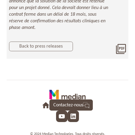
annonce que la solution de la société est retenue
pour un projet donné. Cela devrait donner lieu à un
contrat ferme dans un délai de 18 mois, sous
réserve de confirmation des résultats cliniques en
phase amont.
Back to press releases
Télé
Attr
Contactez-nous
YouTube
LinkedIn
© 2024 Median Technologies. Tous droits réservés.