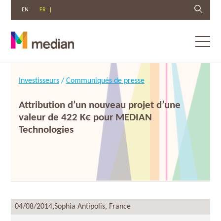
EN
FR
Toggl
menu
Aller
au
Investisseurs
/
Communiqués de presse
contenu
Attribution d’un nouveau projet d’une
valeur de 422 K€ pour MEDIAN
Technologies
04/08/2014,
Sophia Antipolis, France