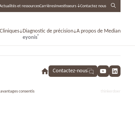
Actualités et ressources
Carrières
Investisseurs
Contactez nous
 Cliniques
Diagnostic de précision
A propos de Median
®
eyonis
Contactez-nous
YouTube
LinkedI
 avantages consentis
thinkerdoer