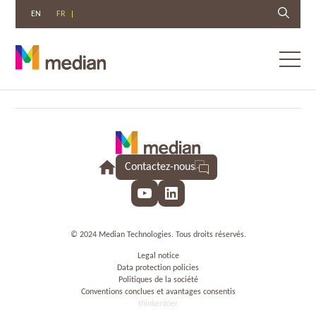
EN
FR
Toggl
menu
Aller
au
contenu
Contactez-nous
YouTube
LinkedIn
© 2024 Median Technologies. Tous droits réservés.
Legal notice
Data protection policies
Politiques de la société
Conventions conclues et avantages consentis
thinkerdoer