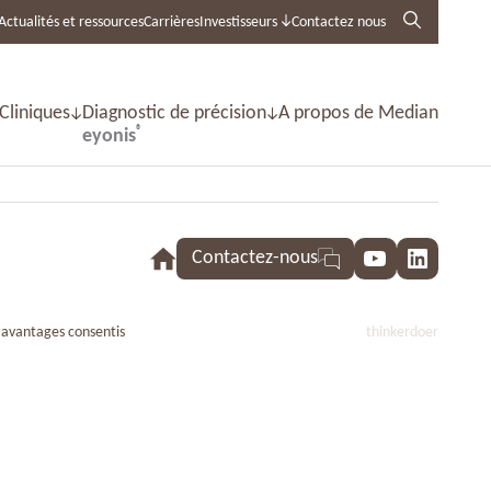
Actualités et ressources
Carrières
Investisseurs
Contactez nous
 Cliniques
Diagnostic de précision
A propos de Median
®
eyonis
Contactez-nous
YouTube
LinkedI
 avantages consentis
thinkerdoer