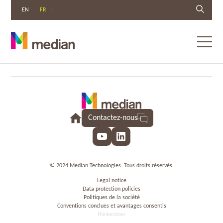
EN
FR
Toggl
menu
Aller
au
contenu
Contactez-nous
YouTube
LinkedIn
© 2024 Median Technologies. Tous droits réservés.
Legal notice
Data protection policies
Politiques de la société
Conventions conclues et avantages consentis
thinkerdoer