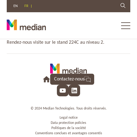
EN
FR
Toggl
menu
Aller
Rendez-nous visite sur le stand 224C au niveau 2.
au
contenu
Contactez-nous
YouTube
LinkedIn
© 2024 Median Technologies. Tous droits réservés.
Legal notice
Data protection policies
Politiques de la société
Conventions conclues et avantages consentis