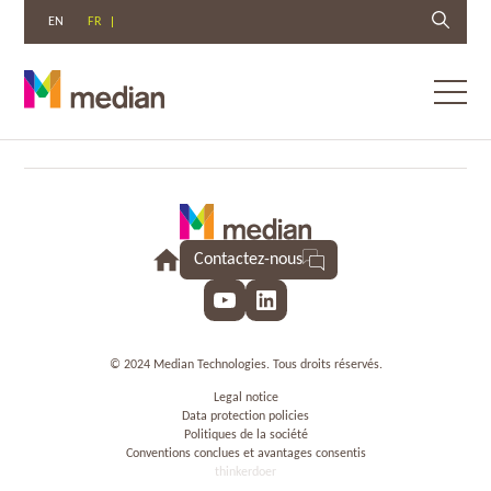
EN
FR
Toggl
menu
Aller
au
contenu
Contactez-nous
YouTube
LinkedIn
© 2024 Median Technologies. Tous droits réservés.
Legal notice
Data protection policies
Politiques de la société
Conventions conclues et avantages consentis
thinkerdoer